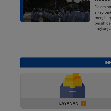
Dalam am
sikap bai
mengharg
bersih d
lingkunga
IN
LAYANAN