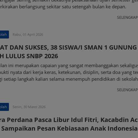
rkirakan berlangsung sekitar satu setengah bulan ke depan.
SELENGKA
olah
Rabu, 01 April 2026
AT DAN SUKSES, 38 SISWA/I SMAN 1 GUNUNG
H LULUS SNBP 2026
ilan ini merupakan capaian yang sangat membanggakan sekaligu
ukti nyata dari kerja keras, ketekunan, disiplin, serta doa yang te
i setiap langkah kalian selama menempuh pendidikan di sekolah 
SELENGKA
olah
Senin, 30 Maret 2026
a Perdana Pasca Libur Idul Fitri, Kacabdin A
l Sampaikan Pesan Kebiasaan Anak Indonesia