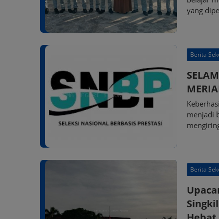
yang dipe
Berita Sek
SELAM
MERIA
Keberhas
menjadi b
mengiring
Berita Sek
Upacar
Singki
Hebat