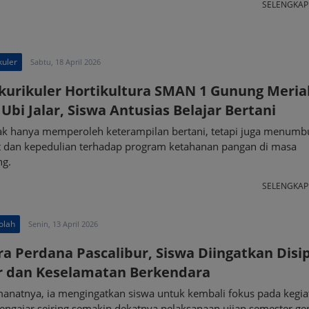
SELENGKA
kuler
Sabtu, 18 April 2026
kurikuler Hortikultura SMAN 1 Gunung Meria
Ubi Jalar, Siswa Antusias Belajar Bertani
dak hanya memperoleh keterampilan bertani, tetapi juga menum
 dan kepedulian terhadap program ketahanan pangan di masa
g.
SELENGKA
olah
Senin, 13 April 2026
a Perdana Pascalibur, Siswa Diingatkan Disip
r dan Keselamatan Berkendara
anatnya, ia mengingatkan siswa untuk kembali fokus pada kegia
engajar seiring semakin dekatnya pelaksanaan ujian semester g