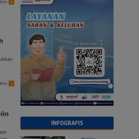
PNYA
h
buhkan
PNYA
lin
INFOGRAFIS
tan
enap