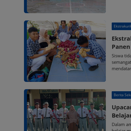
Ekstrakuri
Ekstra
Panen 
Siswa ti
semangat
mendatan
Berita Sek
Upacar
Belaja
Dalam am
belajar m