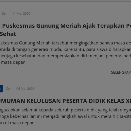
Senin, 11 Mei 2026
a Puskesmas Gunung Meriah Ajak Terapkan P
 Sehat
uskesmas Gunung Meriah tersebut mengingatkan bahwa masa d
rada di tangan generasi muda. Karena itu, para siswa diharapka
njaga kesehatan dan mempersiapkan diri menjadi penerus ber
i masa depan.
SELENGKA
n
Senin, 04 Mei 2026
MUMAN KELULUSAN PESERTA DIDIK KELAS XI
gucapkan selamat kepada seluruh peserta didik yang telah diny
moga keberhasilan ini menjadi langkah awal untuk meraih cita-cit
an di masa depan.