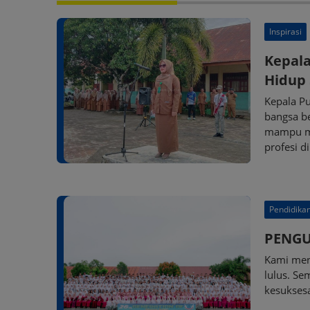
Inspirasi
Kepal
Hidup
Kepala P
bangsa be
mampu me
profesi d
Pendidika
PENGU
Kami men
lulus. Se
kesukses