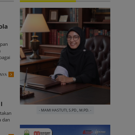
ola
epan
n
bagai
PNYA
I
- MAMI HASTUTI, S.PD., M.PD. -
atakan
a dan