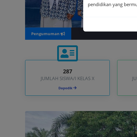
pendidikan yang bermu
Pengumuman
287
JUMLAH SISWA/I KELAS X
JU
Dapodik