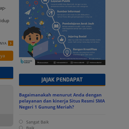
ap-
hidup
PNYA
nya
JAJAK PENDAPAT
Bagaimanakah menurut Anda dengan
pelayanan dan kinerja Situs Resmi SMA
Negeri 1 Gunung Meriah?
Sangat Baik
Baik