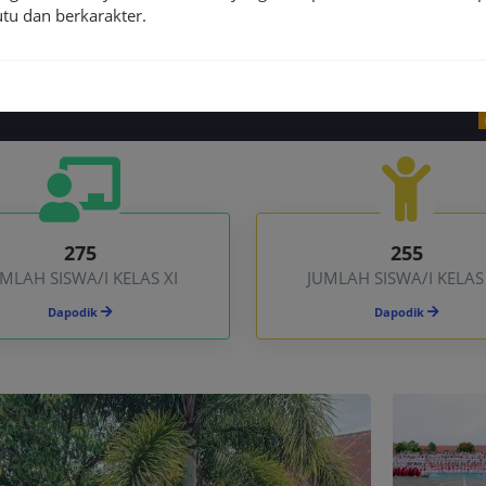
tu dan berkarakter.
04 Mei 2026
PENGU
275
255
MLAH SISWA/I KELAS XI
JUMLAH SISWA/I KELAS 
Dapodik
Dapodik